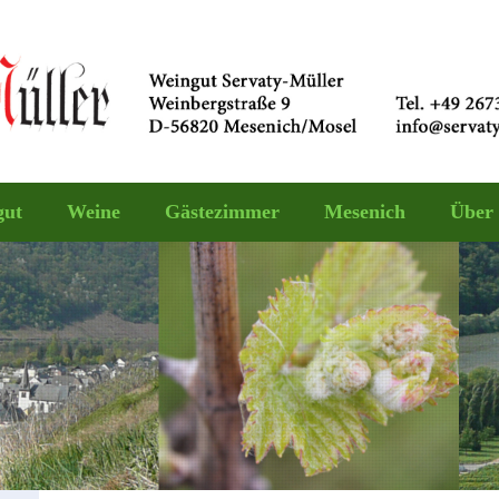
gut
Weine
Gästezimmer
Mesenich
Über