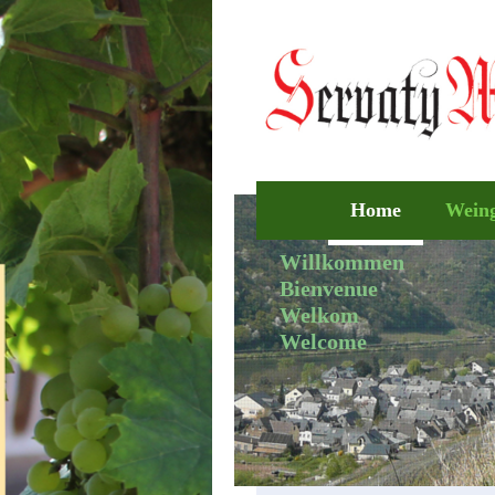
Home
Wein
Willkommen
Bienvenue
Welkom
Welcome